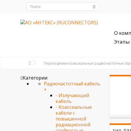
О ком
Этапы 
Переходники коаксиальные радиочастотные (п
Категории
Радиочастотный кабель
+
- Излучающий
кабель
- Коаксиальные
кабели с
повышенной
радиационной
стойкостью
тип S