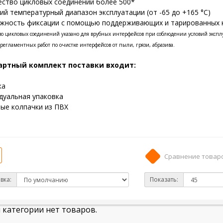
ство цикловых соединений более 500*
й температурный диапазон эксплуатации (от -65 до +165 °С)
жность фиксации с помощью поддерживающих и тарированных 
тво цикловых соединений указано для врубных интерфейсов при соблюдении условий эксп
регламентных работ по очистке интерфейсов от пыли, грязи, абразива.
артный комплект поставки входит:
ка
дуальная упаковка
ые колпачки из ПВХ
Сравнение товаро
вка:
Показать:
 категории нет товаров.