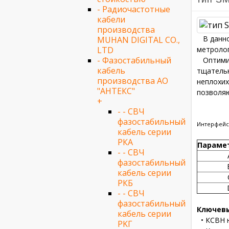
- Радиочастотные
кабели
производства
В данно
MUHAN DIGITAL CO.,
LTD
метролог
- Фазостабильный
Оптимиза
кабель
тщательн
производства АО
неплохих
"АНТЕКС"
позволяю
+
- - СВЧ
фазостабильный
Интерфейс 
кабель серии
РКА
Параме
- - СВЧ
фазостабильный
кабель серии
РКБ
- - СВЧ
фазостабильный
Ключев
кабель серии
• КСВН н
PKГ