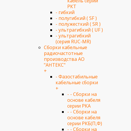
кабель серии
РКТ
- гибкий
- полугибкий ( SF )
- полужесткий ( SR )
- ультрагибкий ( UF )
- ультрагибкий
(серия RUC-MR)
Сборки кабельные
радиочастотные
производства АО
"АНТЕКС"
+
- Фазостабильные
кабельные сборки
+
- - Сборки на
основе кабеля
серии РКА
- - Сборки на
основе кабеля
серии РКБ(П,Ф)
- - Сборки на