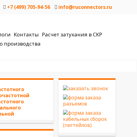
+7 (499) 705-94-56
info@ruconnectors.ru
логи
Контакты
Расчет затухания в СКР
о производства
стотного
очастотной
стотного
ального
льной