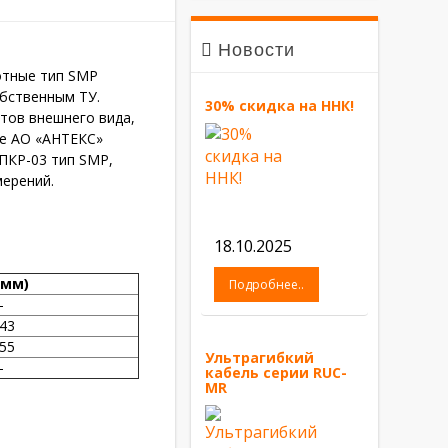
Новости
отные тип SMP
обственным ТУ.
30% скидка на ННК!
тов внешнего вида,
де АО «АНТЕКС»
 ПКР-03
тип SMP
,
ерений.
18.10.2025
 мм)
Подробнее..
-
,43
,55
Ультрагибкий
-
кабель серии RUC-
MR