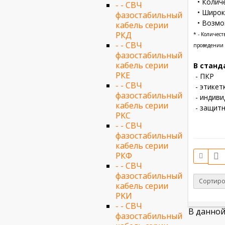
• Количе
- - СВЧ
• Широки
фазостабильный
• Возмо
кабель серии
РКД
* - Количес
- - СВЧ
проведении 
фазостабильный
кабель серии
В станд
РКЕ
- ПКР
- - СВЧ
- этикет
фазостабильный
- индиви
кабель серии
- защитн
PKС
- - СВЧ
фазостабильный
кабель серии
РКФ
- - СВЧ
фазостабильный
Сортиро
кабель серии
PKИ
- - СВЧ
В данной
фазостабильный