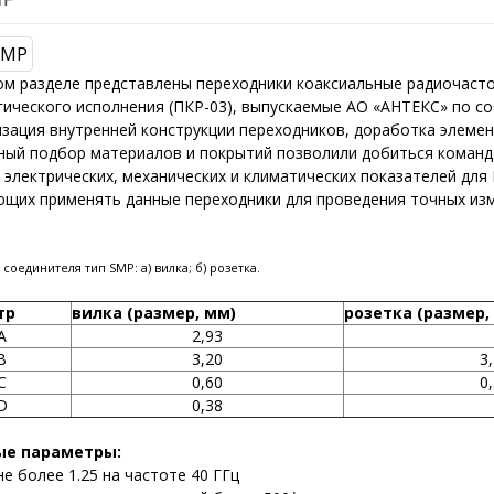
м разделе представлены переходники коаксиальные радиочаст
ического исполнения (ПКР-03), выпускаемые АО «АНТЕКС» по с
ция внутренней конструкции переходников, доработка элемен
ый подбор материалов и покрытий позволили добиться коман
 электрических, механических и климатических показателей для
щих применять данные переходники для проведения точных изм
соединителя тип SMP: а) вилка; б) розетка.
тр
вилка (размер, мм)
розетка (размер,
A
2,93
B
3,20
3
C
0,60
0
D
0,38
ые параметры:
е более 1.25 на частоте 40 ГГц